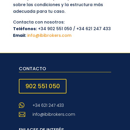
sobre las condiciones y la estructura más
adecuada para tu caso.
Contacta con nosotros:
Teléfonos:
+34 902 551 050 / +34 621 247 433
Email:
info@ibibrokers.com
CONTACTO
902 551 050

+34 621 247 433

info@ibibrokers.com
ENLACES DE INTERÉS